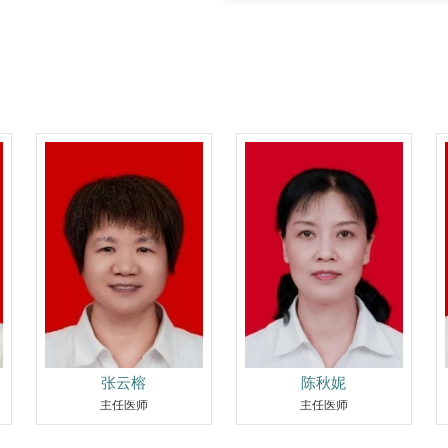
法。 开展不孕不育症系列诊
测、输卵管造影术、宫腔镜检
检查等。
张云榕
陈秋妮
主任医师
主任医师