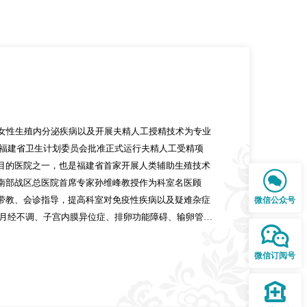
女性生殖内分泌疾病以及开展夫精人工授精技术为专业
获得福建省卫生计划委员会批准正式运行夫精人工受精项
目的医院之一，也是福建省首家开展人类辅助生殖技术

南部战区总医院首席专家孙维峰教授作为科室名医顾
带教、会诊指导，提高科室对免疫性疾病以及疑难杂症
微信公众号
：月经不调、子宫内膜异位症、排卵功能障碍、输卵管阻

综合症、宫颈疾病、复发性流产等妇科疾病；男性不育
男科疾病。科室注重西医诊疗规范的同时，充分发挥中
微信订阅号
法，包括中药内服、外敷、灌肠、耳穴压豆、针刺、艾
管婴儿阶段和复发性流产的患者配合中医药调理效果显

痛经的患者采用“三伏灸”“三九灸”调理体质绿色疗