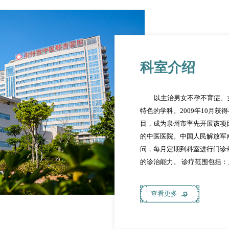
科室介绍
以主治男女不孕不育症、
特色的学科。2009年10月
目，成为泉州市率先开展该项
的中医医院。中国人民解放军
问，每月定期到科室进行门诊
的诊治能力。 诊疗范围包括
塞、子宫内膜菲薄、多囊卵巢
症、性功能障碍、包皮过长等

查看更多
医药优势，开展中医药综合疗
灸、穴位贴敷等疗法。对于试
著；对于宫寒不孕及寒凝血瘀型