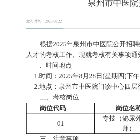
泉州市中医院
发布时间：2025.08.22
根据
2025年泉州市中医院公开招
人才的考核工作
。现就
考核
有关事项通
一、时间地点
1.
时间：
2025年8
月
28
日
(星期
四
)
下午
2.
地点：泉州市中医院门诊
中心
四
层
二、考核岗位
岗位代码
岗位名
专技（泌尿
01
师）
三
、注意事项