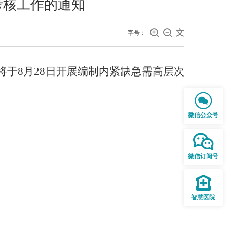
考核工作的通知



字号：
将于
8月28日开展编制内紧缺急需高层次

微信公众号

微信订阅号

智慧医院