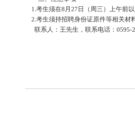
1
.
考生须在
8
月
27
日（
周三
）
上午
前以
2
.
考生须持招聘身份证原件
等相关材
联系人：王先生
，
联系电话：
0595-