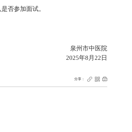
1确认是否参加面试。
泉州市中医院
20
25
年
8
月
22
日



分享：