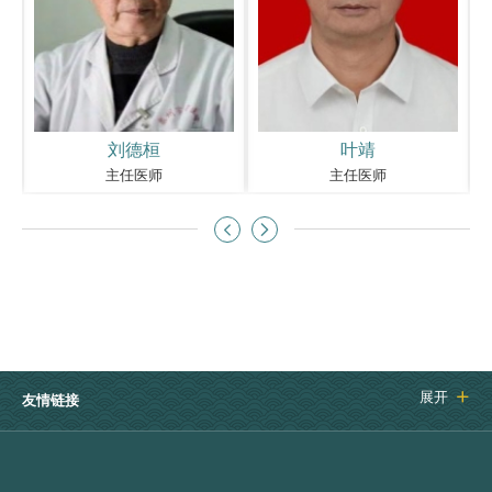
刘德桓
叶靖
主任医师
主任医师


展开

友情链接