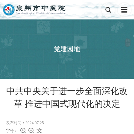

党建园地
中共中央关于进一步全面深化改
革 推进中国式现代化的决定
发布时间：2024.07.25



字号：