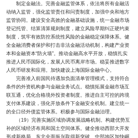
制定金融法。完善金融监管体系，依法将所有金融活
动纳入监管，强化监管责任和问责制度，加强中央和地方
监管协同。建设安全高效的金融基础设施，统一金融市场
登记托管、结算清算规则制度，建立风险早期纠正硬约束
制度，筑牢有效防控系统性风险的金融稳定保障体系。健
全金融消费者保护和打击非法金融活动机制，构建产业资
本和金融资本“防火墙”。推动金融高水平开放，稳慎扎实
推进人民币国际化，发展人民币离岸市场。稳妥推进数字
人民币研发和应用。加快建设上海国际金融中心。
完善准入前国民待遇加负面清单管理模式，支持符合
条件的外资机构参与金融业务试点。稳慎拓展金融市场互
联互通，优化合格境外投资者制度。推进自主可控的跨境
支付体系建设，强化开放条件下金融安全机制。建立统一
的全口径外债监管体系。积极参与国际金融治理。
（19）完善实施区域协调发展战略机制。构建优势互
补的区域经济布局和国土空间体系。健全推动西部大开发
形成新格局、东北全面振兴取得新突破、中部地区加快崛